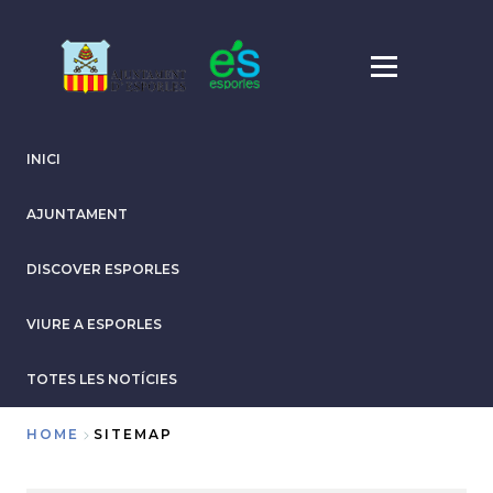
Skip
to
main
content
INICI
AJUNTAMENT
DISCOVER ESPORLES
VIURE A ESPORLES
TOTES LES NOTÍCIES
HOME
SITEMAP
Breadcrumb