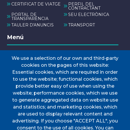
CERTIFICAT DE VIATGE
PERFIL DEL
CONTRACTANT
PORTAL DE
SEU ELECTRÒNICA
TRANSPARÈNCIA
TAULER D'ANUNCIS
TRANSPORT
Menú
We use a selection of our own and third-party
INICI
cookies on the pages of this website:
AJUNTAMENT
Essential cookies, which are required in order
Discover Esporles
to use the website; functional cookies, which
VIURE A ESPORLES
provide better easy of use when using the
website; performance cookies, which we use
TOTES LES NOTÍCIES
to generate aggregated data on website use
and statistics; and marketing cookies, which
are used to display relevant content and
advertising. If you choose "ACCEPT ALL", you
consent to the use of all cookies. You can