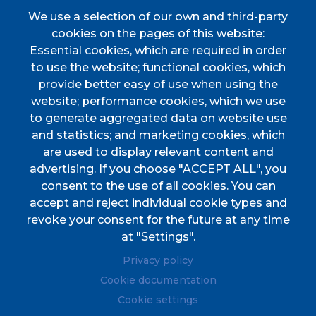
We use a selection of our own and third-party
INICI
cookies on the pages of this website:
AJUNTAMENT
Essential cookies, which are required in order
Discover Esporles
to use the website; functional cookies, which
VIURE A ESPORLES
provide better easy of use when using the
website; performance cookies, which we use
TOTES LES NOTÍCIES
to generate aggregated data on website use
and statistics; and marketing cookies, which
are used to display relevant content and
advertising. If you choose "ACCEPT ALL", you
consent to the use of all cookies. You can
accept and reject individual cookie types and
CIF
P0702000A. CP: 07190
revoke your consent for the future at any time
Address
Plaça de l'Ajuntament, 1
at "Settings".
Phone
(+34) 971 61 00 02
Privacy policy
Fax
(+34) 971 61 04 45
Cookie documentation
Cookie settings