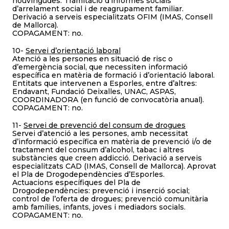
nouvingudes. Tramitació d’informes socials
d’arrelament social i de reagrupament familiar.
Derivació a serveis especialitzats OFIM (IMAS, Consell
de Mallorca).
COPAGAMENT: no.
10-
Servei d’orientació laboral
Atenció a les persones en situació de risc o
d’emergència social, que necessiten informació
específica en matèria de formació i d’orientació laboral.
Entitats que intervenen a Esporles, entre d’altres:
Endavant, Fundació Deixalles, UNAC, ASPAS,
COORDINADORA (en funció de convocatòria anual).
COPAGAMENT: no.
11-
Servei de prevenció del consum de drogues
Servei d’atenció a les persones, amb necessitat
d’informació específica en matèria de prevenció i/o de
tractament del consum d’alcohol, tabac i altres
substàncies que creen addicció. Derivació a serveis
especialitzats CAD (IMAS, Consell de Mallorca). Aprovat
el Pla de Drogodependències d’Esporles.
Actuacions específiques del Pla de
Drogodependències: prevenció i inserció social;
control de l’oferta de drogues; prevenció comunitària
amb famílies, infants, joves i mediadors socials.
COPAGAMENT: no.