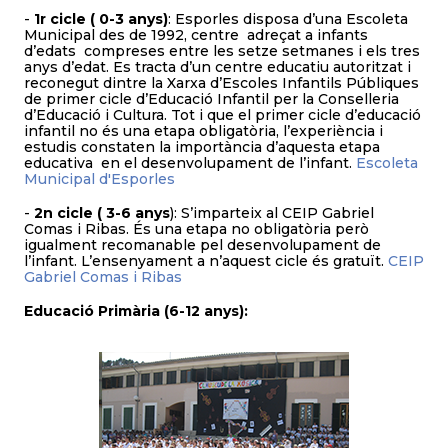
-
1r cicle ( 0-3 anys)
: Esporles disposa d’una Escoleta
Municipal des de 1992, centre adreçat a infants
d’edats compreses entre les setze setmanes i els tres
anys d’edat. Es tracta d’un centre educatiu autoritzat i
reconegut dintre la Xarxa d’Escoles Infantils Públiques
de primer cicle d’Educació Infantil per la Conselleria
d’Educació i Cultura. Tot i que el primer cicle d’educació
infantil no és una etapa obligatòria, l’experiència i
estudis constaten la importància d’aquesta etapa
educativa en el desenvolupament de l’infant.
Escoleta
Municipal d'Esporles
-
2n cicle ( 3-6 anys
): S’imparteix al CEIP Gabriel
Comas i Ribas. És una etapa no obligatòria però
igualment recomanable pel desenvolupament de
l’infant. L’ensenyament a n’aquest cicle és gratuït.
CEIP
Gabriel Comas i Ribas
Educació Primària (6-12 anys):