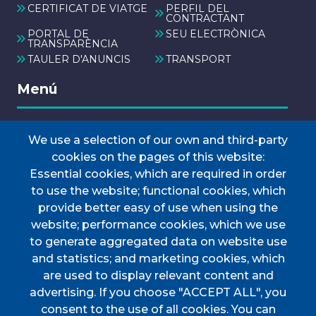
CERTIFICAT DE VIATGE
PERFIL DEL
CONTRACTANT
PORTAL DE
SEU ELECTRÒNICA
TRANSPARÈNCIA
TAULER D'ANUNCIS
TRANSPORT
Menú
We use a selection of our own and third-party
INICI
cookies on the pages of this website:
AJUNTAMENT
Essential cookies, which are required in order
Discover Esporles
to use the website; functional cookies, which
VIURE A ESPORLES
provide better easy of use when using the
website; performance cookies, which we use
TOTES LES NOTÍCIES
to generate aggregated data on website use
and statistics; and marketing cookies, which
are used to display relevant content and
advertising. If you choose "ACCEPT ALL", you
consent to the use of all cookies. You can