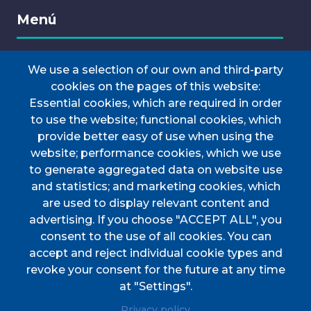
Menú
We use a selection of our own and third-party
INICI
cookies on the pages of this website:
AJUNTAMENT
Essential cookies, which are required in order
Discover Esporles
to use the website; functional cookies, which
VIURE A ESPORLES
provide better easy of use when using the
website; performance cookies, which we use
TOTES LES NOTÍCIES
to generate aggregated data on website use
and statistics; and marketing cookies, which
are used to display relevant content and
advertising. If you choose "ACCEPT ALL", you
consent to the use of all cookies. You can
accept and reject individual cookie types and
CIF
P0702000A. CP: 07190
revoke your consent for the future at any time
Address
Plaça de l'Ajuntament, 1
at "Settings".
Phone
(+34) 971 61 00 02
Privacy policy