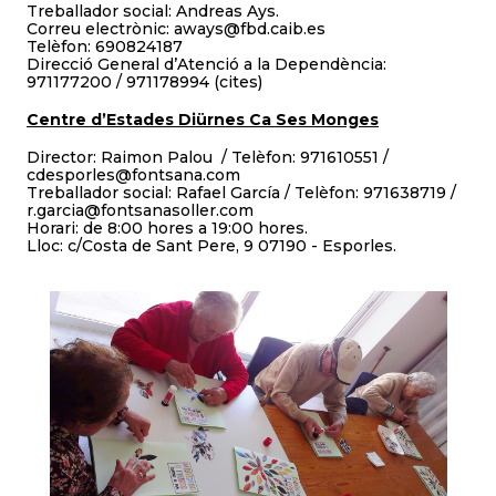
Treballador social: Andreas Ays.
Correu electrònic: aways@fbd.caib.es
Telèfon: 690824187
Direcció General d’Atenció a la Dependència:
971177200 / 971178994 (cites)
Centre d’Estades Diürnes Ca Ses Monges
Director: Raimon Palou / Telèfon: 971610551 /
cdesporles@fontsana.com
Treballador social: Rafael García / Telèfon: 971638719 /
r.garcia@fontsanasoller.com
Horari: de 8:00 hores a 19:00 hores.
Lloc: c/Costa de Sant Pere, 9 07190 - Esporles.