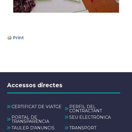
Print
Accessos directes
CERTIFICAT DE VIATGE
PERFIL DEL
CONTRACTANT
PORTAL DE
SEU ELECTRÒNICA
TRANSPARÈNCIA
TAULER D'ANUNCIS
TRANSPORT