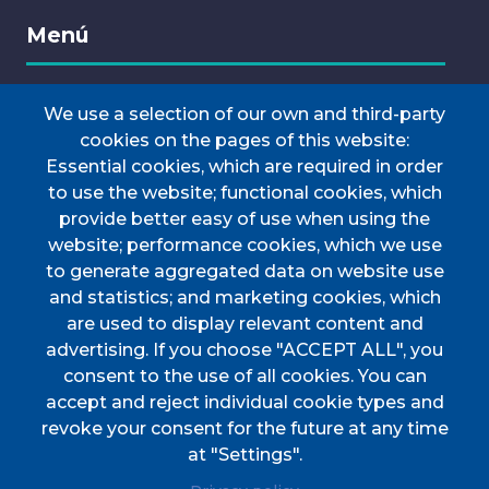
Menú
We use a selection of our own and third-party
INICI
cookies on the pages of this website:
AJUNTAMENT
Essential cookies, which are required in order
Discover Esporles
to use the website; functional cookies, which
VIURE A ESPORLES
provide better easy of use when using the
website; performance cookies, which we use
TOTES LES NOTÍCIES
to generate aggregated data on website use
and statistics; and marketing cookies, which
are used to display relevant content and
advertising. If you choose "ACCEPT ALL", you
consent to the use of all cookies. You can
accept and reject individual cookie types and
CIF
P0702000A. CP: 07190
revoke your consent for the future at any time
Address
Plaça de l'Ajuntament, 1
at "Settings".
Phone
(+34) 971 61 00 02