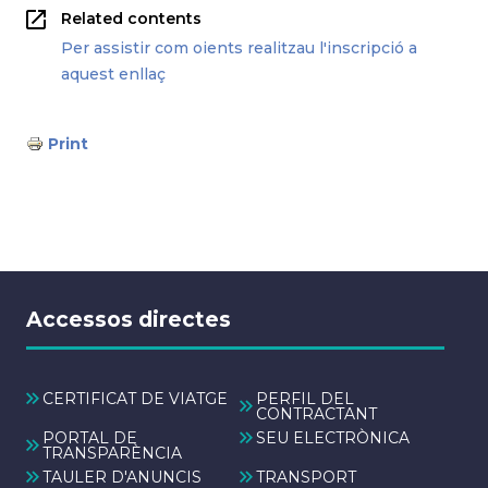
Related contents
Per assistir com oients realitzau l'inscripció a
aquest enllaç
Print
Accessos directes
CERTIFICAT DE VIATGE
PERFIL DEL
CONTRACTANT
PORTAL DE
SEU ELECTRÒNICA
TRANSPARÈNCIA
TAULER D'ANUNCIS
TRANSPORT