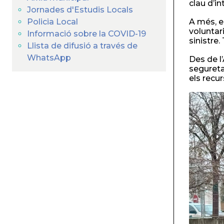
clau d’in
Jornades d'Estudis Locals
Policia Local
A més, e
voluntar
Informació sobre la COVID-19
sinistre
Llista de difusió a través de
WhatsApp
Des de l
segureta
els recu