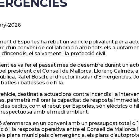
ERGÈNCIES
ary-2026
ment d’Esporles ha rebut un vehicle polivalent per a act
rc d’un conveni de col·laboració amb tots els ajuntaments
ó d’incendis, el salvament i la protecció civil.
ament es va fer el passat mes de desembre durant un acte
 pel president del Consell de Mallorca, Llorenç Galmés, a
blica, Rafel Bosch; el director insular d’Emergències, Jo
batles i batlesses de l’illa.
ehicle, destinat a actuacions contra incendis i a interve
es, permetrà millorar la capacitat de resposta immedia
icles cedits, com el rebut per Esporles, són elèctrics o h
 i respectuosa amb el medi ambient.
ó s’emmarca en un conveni amb un pressupost total d’1.8
ció i la resposta operativa entre el Consell de Mallorca 
 els plans municipals d’emergència, els plans d’autoprote