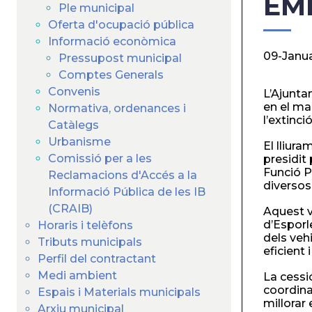
EM
Ple municipal
Oferta d'ocupació pública
Informació econòmica
09-Janu
Pressupost municipal
Comptes Generals
Convenis
L’Ajunta
en el ma
Normativa, ordenances i
l’extinci
Catàlegs
Urbanisme
El lliur
Comissió per a les
presidit
Funció Pú
Reclamacions d'Accés a la
diversos 
Informació Pública de les IB
(CRAIB)
Aquest v
d’Esporl
Horaris i telèfons
dels veh
Tributs municipals
eficient
Perfil del contractant
Medi ambient
La cessi
coordina
Espais i Materials municipals
millorar
Arxiu municipal