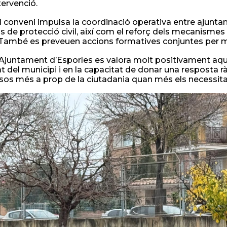
tervenció.
l conveni impulsa la coordinació operativa entre ajuntam
is de protecció civil, així com el reforç dels mecanismes 
. També es preveuen accions formatives conjuntes per mil
’Ajuntament d’Esporles es valora molt positivament aq
t del municipi i en la capacitat de donar una resposta 
rsos més a prop de la ciutadania quan més els necessita