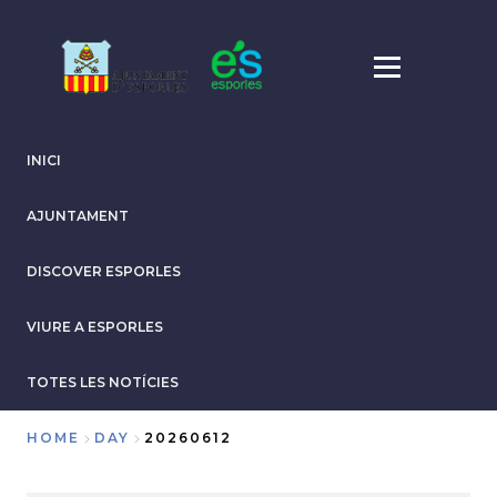
Skip
to
main
content
INICI
AJUNTAMENT
DISCOVER ESPORLES
VIURE A ESPORLES
TOTES LES NOTÍCIES
HOME
DAY
20260612
Breadcrumb