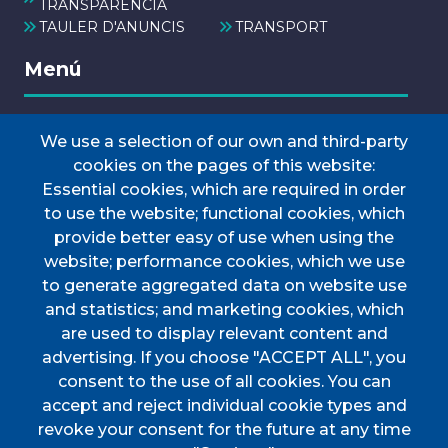
TRANSPARÈNCIA
TAULER D'ANUNCIS
TRANSPORT
Menú
We use a selection of our own and third-party
INICI
cookies on the pages of this website:
AJUNTAMENT
Essential cookies, which are required in order
Discover Esporles
to use the website; functional cookies, which
VIURE A ESPORLES
provide better easy of use when using the
website; performance cookies, which we use
TOTES LES NOTÍCIES
to generate aggregated data on website use
and statistics; and marketing cookies, which
are used to display relevant content and
advertising. If you choose "ACCEPT ALL", you
consent to the use of all cookies. You can
accept and reject individual cookie types and
CIF
P0702000A. CP: 07190
revoke your consent for the future at any time
Address
Plaça de l'Ajuntament, 1