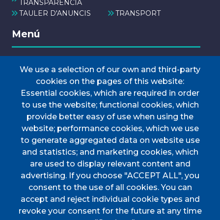
TRANSPARÈNCIA
TAULER D'ANUNCIS
TRANSPORT
Menú
We use a selection of our own and third-party
INICI
cookies on the pages of this website:
AJUNTAMENT
Essential cookies, which are required in order
Discover Esporles
to use the website; functional cookies, which
VIURE A ESPORLES
provide better easy of use when using the
website; performance cookies, which we use
TOTES LES NOTÍCIES
to generate aggregated data on website use
and statistics; and marketing cookies, which
are used to display relevant content and
advertising. If you choose "ACCEPT ALL", you
consent to the use of all cookies. You can
accept and reject individual cookie types and
CIF
P0702000A. CP: 07190
revoke your consent for the future at any time
Address
Plaça de l'Ajuntament, 1