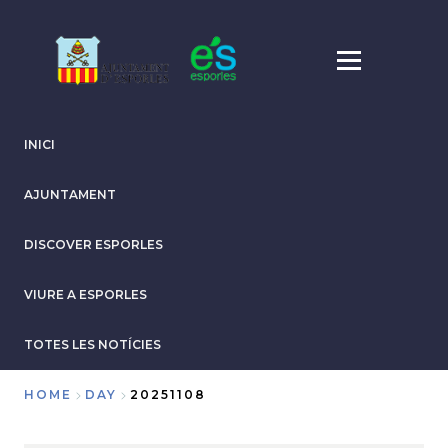
Skip
to
main
content
INICI
AJUNTAMENT
DISCOVER ESPORLES
VIURE A ESPORLES
TOTES LES NOTÍCIES
HOME
DAY
20251108
Breadcrumb