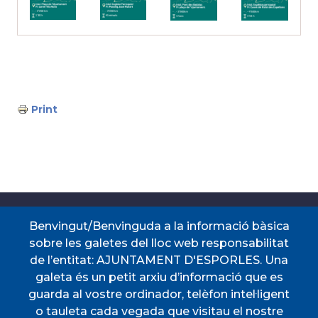
Print
Accessos directes
Benvingut/Benvinguda a la informació bàsica
sobre les galetes del lloc web responsabilitat
de l’entitat: AJUNTAMENT D'ESPORLES. Una
CERTIFICAT DE VIATGE
PERFIL DEL
galeta és un petit arxiu d’informació que es
CONTRACTANT
guarda al vostre ordinador, telèfon intel·ligent
PORTAL DE
SEU ELECTRÒNICA
TRANSPARÈNCIA
o tauleta cada vegada que visitau el nostre