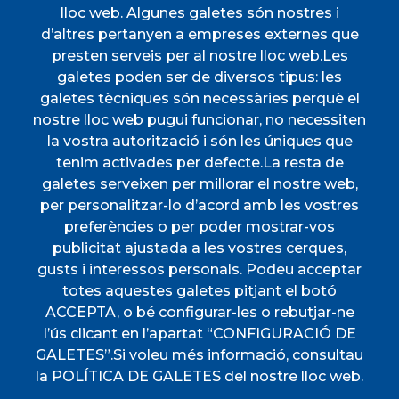
TAULER D'ANUNCIS
TRANSPORT
lloc web. Algunes galetes són nostres i
d’altres pertanyen a empreses externes que
Menú
presten serveis per al nostre lloc web.Les
galetes poden ser de diversos tipus: les
galetes tècniques són necessàries perquè el
INICI
nostre lloc web pugui funcionar, no necessiten
AJUNTAMENT
la vostra autorització i són les úniques que
tenim activades per defecte.La resta de
DESCOBREIX ESPORLES
galetes serveixen per millorar el nostre web,
VIURE A ESPORLES
per personalitzar-lo d’acord amb les vostres
TOTES LES NOTÍCIES
preferències o per poder mostrar-vos
publicitat ajustada a les vostres cerques,
gusts i interessos personals. Podeu acceptar
totes aquestes galetes pitjant el botó
ACCEPTA, o bé configurar-les o rebutjar-ne
l’ús clicant en l’apartat “CONFIGURACIÓ DE
CIF
P0702000A. CP: 07190
GALETES”.Si voleu més informació, consultau
Direccions
Plaça de l'Ajuntament, 1
la POLÍTICA DE GALETES del nostre lloc web.