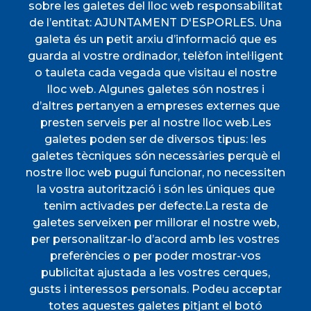
sobre les galetes del lloc web responsabilitat
de l’entitat: AJUNTAMENT D'ESPORLES. Una
CERTIFICAT DE VIATGE
PERFIL DEL
galeta és un petit arxiu d’informació que es
CONTRACTANT
guarda al vostre ordinador, telèfon intel·ligent
PORTAL DE
SEU ELECTRÒNICA
TRANSPARÈNCIA
o tauleta cada vegada que visitau el nostre
TAULER D'ANUNCIS
TRANSPORT
lloc web. Algunes galetes són nostres i
d’altres pertanyen a empreses externes que
Menú
presten serveis per al nostre lloc web.Les
galetes poden ser de diversos tipus: les
galetes tècniques són necessàries perquè el
INICI
nostre lloc web pugui funcionar, no necessiten
AJUNTAMENT
la vostra autorització i són les úniques que
tenim activades per defecte.La resta de
DESCOBREIX ESPORLES
galetes serveixen per millorar el nostre web,
VIURE A ESPORLES
per personalitzar-lo d’acord amb les vostres
TOTES LES NOTÍCIES
preferències o per poder mostrar-vos
publicitat ajustada a les vostres cerques,
gusts i interessos personals. Podeu acceptar
totes aquestes galetes pitjant el botó