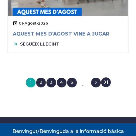
01-Agost-2026
AQUEST MES D'AGOST VINE A JUGAR
SEGUEIX LLEGINT
Pàgina
1
Pàgina
2
Pàgina
3
Pàgina
4
Pàgina
5
…
actual
PAGINACIÓ
Accessos directes
Benvingut/Benvinguda a la informació bàsica