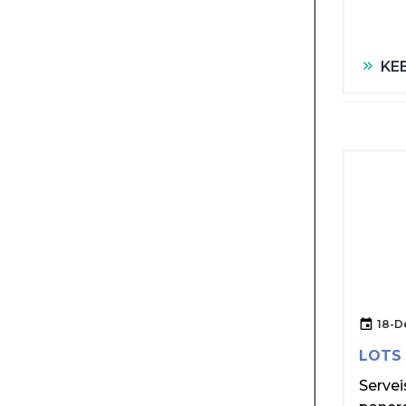
KE
18-D
LOTS 
Servei