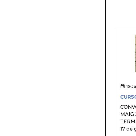
15-J
CURS
CONV
MAIG 
TERMIN
17 de 