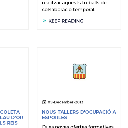
realitzar aquests treballs de
col•laboració temporal.
KEEP READING
09-December-2013
ESCOLETA
NOUS TALLERS D'OCUPACIÓ A
CLAU D’OR
ESPORLES
LS REIS
Dues noves ofertes formatives