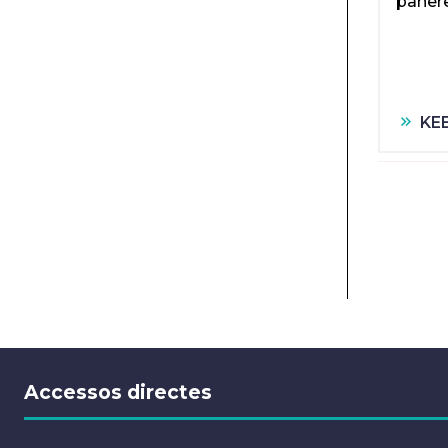
paner
KE
PAGIN
Accessos directes