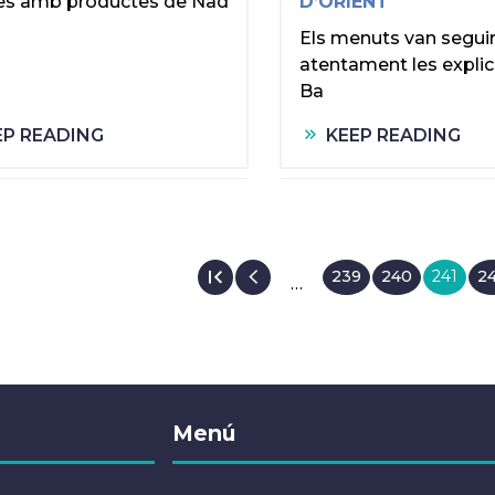
es amb productes de Nad
D’ORIENT
Els menuts van segui
atentament les explic
Ba
EP READING
KEEP READING
Page
239
Page
240
Current
241
P
2
…
page
ATION
Menú