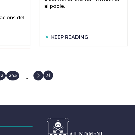
al poble.
r
acions del
KEEP READING
age
42
Page
243
…