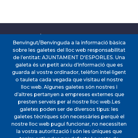
Accesos directos
Benvingut/Benvinguda a la informació bàsica
sobre les galetes del lloc web responsabilitat
de l’entitat: AJUNTAMENT D'ESPORLES. Una
CERTIFICAT DE VIATGE
PERFIL DEL
CONTRACTANT
galeta és un petit arxiu d’informació que es
PORTAL DE
SEU ELECTRÒNICA
guarda al vostre ordinador, telèfon intel·ligent
TRANSPARÈNCIA
o tauleta cada vegada que visitau el nostre
TAULER D'ANUNCIS
TRANSPORT
lloc web. Algunes galetes són nostres i
Menú
d’altres pertanyen a empreses externes que
presten serveis per al nostre lloc web.Les
galetes poden ser de diversos tipus: les
galetes tècniques són necessàries perquè el
INICI
nostre lloc web pugui funcionar, no necessiten
AJUNTAMENT
la vostra autorització i són les úniques que
DESCOBREIX ESPORLES