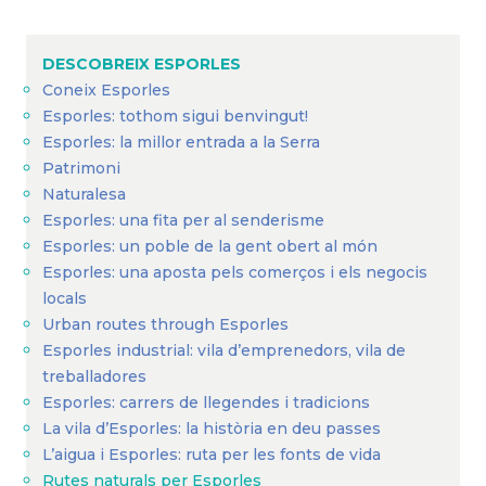
enlaces
de
DESCOBREIX ESPORLES
ayuda
Coneix Esporles
a
Esporles: tothom sigui benvingut!
la
Esporles: la millor entrada a la Serra
navegación
Patrimoni
Naturalesa
Esporles: una fita per al senderisme
Esporles: un poble de la gent obert al món
Esporles: una aposta pels comerços i els negocis
locals
Urban routes through Esporles
Esporles industrial: vila d’emprenedors, vila de
treballadores
Esporles: carrers de llegendes i tradicions
La vila d’Esporles: la història en deu passes
L’aigua i Esporles: ruta per les fonts de vida
Rutes naturals per Esporles