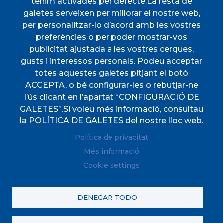
tenim activades per defecte.La resta de
VIURE A ESPORLES
galetes serveixen per millorar el nostre web,
per personalitzar-lo d’acord amb les vostres
TOTES LES NOTÍCIES
preferències o per poder mostrar-vos
publicitat ajustada a les vostres cerques,
gusts i interessos personals. Podeu acceptar
totes aquestes galetes pitjant el botó
ACCEPTA, o bé configurar-les o rebutjar-ne
l’ús clicant en l’apartat “CONFIGURACIÓ DE
CIF
P0702000A. CP: 07190
GALETES”.Si voleu més informació, consultau
Direcciones
Plaça de l'Ajuntament, 1
la POLÍTICA DE GALETES del nostre lloc web.
Teléfono
(+34) 971 61 00 02
Política de privacitat
Fax
(+34) 971 61 04 45
Més informació
Cookie settings
© Ayuntamiento de Santanyi. Todos los derechos
DENEGAR TODO
reservados.
Avis legal
Política Xarxes Socials