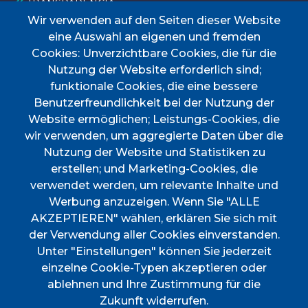
TRANSPARÈNCIA
TAULER D'ANUNCIS
TRANSPORT
Wir verwenden auf den Seiten dieser Website
eine Auswahl an eigenen und fremden
Menú
Cookies: Unverzichtbare Cookies, die für die
Nutzung der Website erforderlich sind;
funktionale Cookies, die eine bessere
INICI
Benutzerfreundlichkeit bei der Nutzung der
AJUNTAMENT
Website ermöglichen; Leistungs-Cookies, die
wir verwenden, um aggregierte Daten über die
DESCOBREIX ESPORLES
Nutzung der Website und Statistiken zu
VIURE A ESPORLES
erstellen; und Marketing-Cookies, die
TOTES LES NOTÍCIES
verwendet werden, um relevante Inhalte und
Werbung anzuzeigen. Wenn Sie "ALLE
AKZEPTIEREN" wählen, erklären Sie sich mit
der Verwendung aller Cookies einverstanden.
Unter "Einstellungen" können Sie jederzeit
einzelne Cookie-Typen akzeptieren oder
CIF
P0702000A. CP: 07190
ablehnen und Ihre Zustimmung für die
Address
Plaça de l'Ajuntament, 1
Zukunft widerrufen.