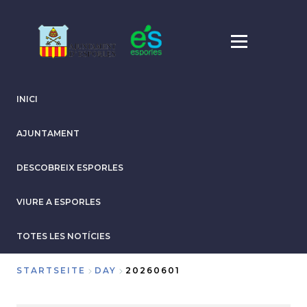
Direkt
zum
Inhalt
INICI
AJUNTAMENT
DESCOBREIX ESPORLES
VIURE A ESPORLES
TOTES LES NOTÍCIES
STARTSEITE
DAY
20260601
Breadcrumb