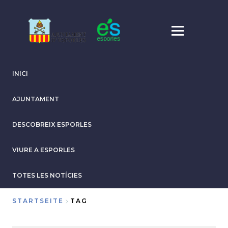
Direkt
zum
Inhalt
INICI
AJUNTAMENT
DESCOBREIX ESPORLES
VIURE A ESPORLES
TOTES LES NOTÍCIES
STARTSEITE
TAG
Breadcrumb