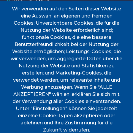
TRANSPARÈNCIA
TAULER D'ANUNCIS
TRANSPORT
Wir verwenden auf den Seiten dieser Website
eine Auswahl an eigenen und fremden
Menú
Cookies: Unverzichtbare Cookies, die für die
Nutzung der Website erforderlich sind;
funktionale Cookies, die eine bessere
INICI
Benutzerfreundlichkeit bei der Nutzung der
AJUNTAMENT
Website ermöglichen; Leistungs-Cookies, die
wir verwenden, um aggregierte Daten über die
DESCOBREIX ESPORLES
Nutzung der Website und Statistiken zu
VIURE A ESPORLES
erstellen; und Marketing-Cookies, die
TOTES LES NOTÍCIES
verwendet werden, um relevante Inhalte und
Werbung anzuzeigen. Wenn Sie "ALLE
AKZEPTIEREN" wählen, erklären Sie sich mit
der Verwendung aller Cookies einverstanden.
Unter "Einstellungen" können Sie jederzeit
einzelne Cookie-Typen akzeptieren oder
CIF
P0702000A. CP: 07190
ablehnen und Ihre Zustimmung für die
Address
Plaça de l'Ajuntament, 1
Zukunft widerrufen.