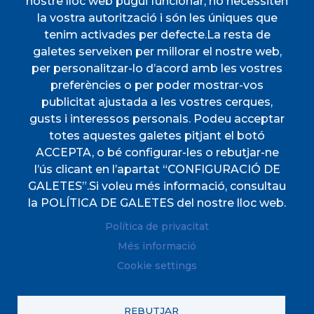
nostre lloc web pugui funcionar, no necessiten
AJUNTAMENT
la vostra autorització i són les úniques que
tenim activades per defecte.La resta de
DESCOBREIX ESPORLES
galetes serveixen per millorar el nostre web,
VIURE A ESPORLES
per personalitzar-lo d’acord amb les vostres
TOTES LES NOTÍCIES
preferències o per poder mostrar-vos
publicitat ajustada a les vostres cerques,
gusts i interessos personals. Podeu acceptar
totes aquestes galetes pitjant el botó
ACCEPTA, o bé configurar-les o rebutjar-ne
l’ús clicant en l’apartat “CONFIGURACIÓ DE
CIF
P0702000A. CP: 07190
GALETES”.Si voleu més informació, consultau
Direccions
Plaça de l'Ajuntament, 1
la POLÍTICA DE GALETES del nostre lloc web.
Telèfon
(+34) 971 61 00 02
Política de privacitat
Fax
(+34) 971 61 04 45
Més informació
Cookie settings
REBUTJAR