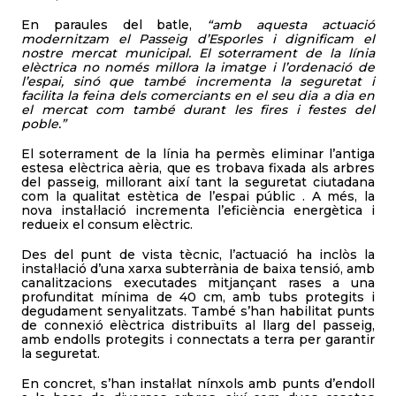
En paraules del batle,
“amb aquesta actuació
modernitzam el Passeig d’Esporles i dignificam el
nostre mercat municipal. El soterrament de la línia
elèctrica no només millora la imatge i l’ordenació de
l’espai, sinó que també incrementa la seguretat i
facilita la feina dels comerciants en el seu dia a dia en
el mercat com també durant les fires i festes del
poble.”
El soterrament de la línia ha permès eliminar l’antiga
estesa elèctrica aèria, que es trobava fixada als arbres
del passeig, millorant així tant la seguretat ciutadana
com la qualitat estètica de l’espai públic . A més, la
nova instal·lació incrementa l’eficiència energètica i
redueix el consum elèctric.
Des del punt de vista tècnic, l’actuació ha inclòs la
instal·lació d’una xarxa subterrània de baixa tensió, amb
canalitzacions executades mitjançant rases a una
profunditat mínima de 40 cm, amb tubs protegits i
degudament senyalitzats. També s’han habilitat punts
de connexió elèctrica distribuïts al llarg del passeig,
amb endolls protegits i connectats a terra per garantir
la seguretat.
En concret, s’han instal·lat nínxols amb punts d’endoll