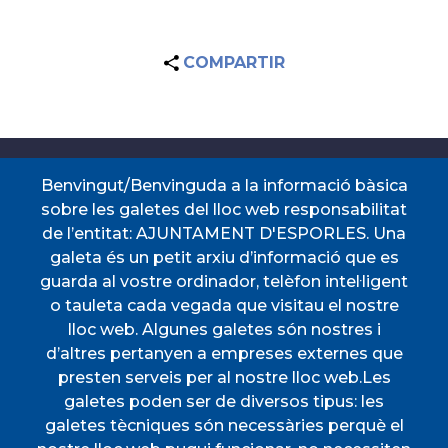
COMPARTIR
Accessos directes
Benvingut/Benvinguda a la informació bàsica
sobre les galetes del lloc web responsabilitat
de l’entitat: AJUNTAMENT D'ESPORLES. Una
CERTIFICAT DE VIATGE
PERFIL DEL
galeta és un petit arxiu d’informació que es
CONTRACTANT
guarda al vostre ordinador, telèfon intel·ligent
PORTAL DE
SEU ELECTRÒNICA
TRANSPARÈNCIA
o tauleta cada vegada que visitau el nostre
TAULER D'ANUNCIS
TRANSPORT
lloc web. Algunes galetes són nostres i
d’altres pertanyen a empreses externes que
Menú
presten serveis per al nostre lloc web.Les
galetes poden ser de diversos tipus: les
galetes tècniques són necessàries perquè el
INICI