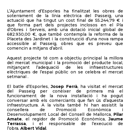
L’Ajuntament d’Esporles ha finalitzat les obres de
soterrament de la línia elèctrica del Passeig, una
actuació que ha tingut un cost final de 55.244,79 € i
que forma part dels projectes inclosos en el Pla
d’Obres i Serveis, amb una dotació inicial global de
682.930,00 €, que també contempla la reforma de la
Placeta des Jardinet i la construcció d’una nova rampa
accessible al Passeig, obres que es preveu que
comencin a mitjans d’abril.
Aquest projecte té com a objectiu principal la millora
del mercat municipal i la promoció del producte local,
mitjançant l’adequació de les infraestructures
elèctriques de l’espai públic on se celebra el mercat
setmanal .
El batle d’Esporles,
Josep Ferrà
, ha visitat el mercat
del Passeig per conèixer de primera mà el
funcionament de la nova instal·lació i ha pogut
conversar amb els comerciants que fan ús d’aquesta
infraestructura. A la visita també hi han assistit la
consellera de Promoció Econòmica i
Desenvolupament Local del Consell de Mallorca,
Pilar
Amate
, el regidor de Promoció Econòmica,
Jaume
Terrassa
, i el responsable de l’execució de
l’obra,
Albert Vidal
.