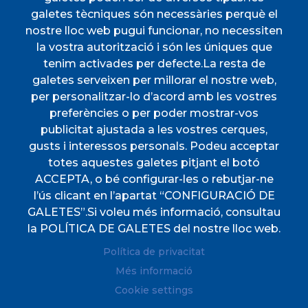
galetes tècniques són necessàries perquè el
INICI
nostre lloc web pugui funcionar, no necessiten
AJUNTAMENT
la vostra autorització i són les úniques que
tenim activades per defecte.La resta de
DESCOBREIX ESPORLES
galetes serveixen per millorar el nostre web,
VIURE A ESPORLES
per personalitzar-lo d’acord amb les vostres
TOTES LES NOTÍCIES
preferències o per poder mostrar-vos
publicitat ajustada a les vostres cerques,
gusts i interessos personals. Podeu acceptar
totes aquestes galetes pitjant el botó
ACCEPTA, o bé configurar-les o rebutjar-ne
l’ús clicant en l’apartat “CONFIGURACIÓ DE
CIF
P0702000A. CP: 07190
GALETES”.Si voleu més informació, consultau
Direccions
Plaça de l'Ajuntament, 1
la POLÍTICA DE GALETES del nostre lloc web.
Telèfon
(+34) 971 61 00 02
Política de privacitat
Fax
(+34) 971 61 04 45
Més informació
Cookie settings