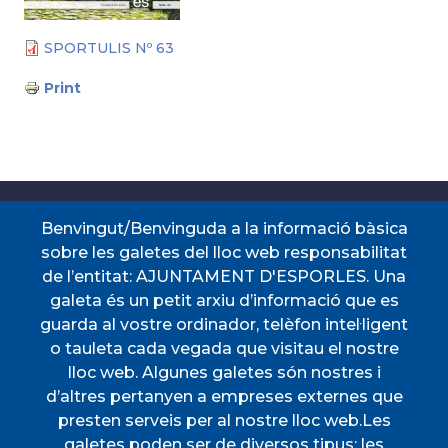
SPORTULIS Nº 63
Print
Accessos directes
Benvingut/Benvinguda a la informació bàsica
sobre les galetes del lloc web responsabilitat
de l’entitat: AJUNTAMENT D'ESPORLES. Una
CERTIFICAT DE VIATGE
PERFIL DEL
galeta és un petit arxiu d’informació que es
CONTRACTANT
guarda al vostre ordinador, telèfon intel·ligent
PORTAL DE
SEU ELECTRÒNICA
TRANSPARÈNCIA
o tauleta cada vegada que visitau el nostre
TAULER D'ANUNCIS
TRANSPORT
lloc web. Algunes galetes són nostres i
d’altres pertanyen a empreses externes que
Menú
presten serveis per al nostre lloc web.Les
galetes poden ser de diversos tipus: les