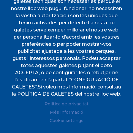
galetes tècniques són necessàries perquè el
INICI
nostre lloc web pugui funcionar, no necessiten
AJUNTAMENT
la vostra autorització i són les úniques que
tenim activades per defecte.La resta de
DESCOBREIX ESPORLES
galetes serveixen per millorar el nostre web,
VIURE A ESPORLES
per personalitzar-lo d’acord amb les vostres
TOTES LES NOTÍCIES
preferències o per poder mostrar-vos
publicitat ajustada a les vostres cerques,
gusts i interessos personals. Podeu acceptar
totes aquestes galetes pitjant el botó
ACCEPTA, o bé configurar-les o rebutjar-ne
l’ús clicant en l’apartat “CONFIGURACIÓ DE
CIF
P0702000A. CP: 07190
GALETES”.Si voleu més informació, consultau
Direccions
Plaça de l'Ajuntament, 1
la POLÍTICA DE GALETES del nostre lloc web.
Telèfon
(+34) 971 61 00 02
Política de privacitat
Fax
(+34) 971 61 04 45
Més informació
Cookie settings