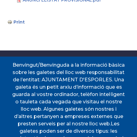
ANUNCI LLISTAT PROVISIONAL.pdf
Print
Accessos directes
Benvingut/Benvinguda a la informació bàsica
sobre les galetes del lloc web responsabilitat
de l’entitat: AJUNTAMENT D'ESPORLES. Una
CERTIFICAT DE VIATGE
PERFIL DEL
galeta és un petit arxiu d’informació que es
CONTRACTANT
guarda al vostre ordinador, telèfon intel·ligent
PORTAL DE
SEU ELECTRÒNICA
TRANSPARÈNCIA
o tauleta cada vegada que visitau el nostre
TAULER D'ANUNCIS
TRANSPORT
lloc web. Algunes galetes són nostres i
d’altres pertanyen a empreses externes que
Menú
presten serveis per al nostre lloc web.Les
galetes poden ser de diversos tipus: les