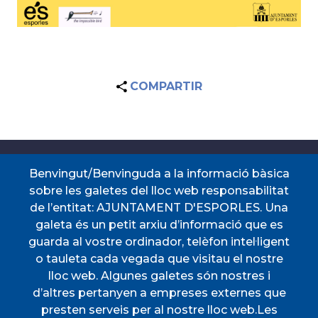
COMPARTIR
Accessos directes
Benvingut/Benvinguda a la informació bàsica
sobre les galetes del lloc web responsabilitat
de l’entitat: AJUNTAMENT D'ESPORLES. Una
CERTIFICAT DE VIATGE
PERFIL DEL
galeta és un petit arxiu d’informació que es
CONTRACTANT
guarda al vostre ordinador, telèfon intel·ligent
PORTAL DE
SEU ELECTRÒNICA
TRANSPARÈNCIA
o tauleta cada vegada que visitau el nostre
TAULER D'ANUNCIS
TRANSPORT
lloc web. Algunes galetes són nostres i
d’altres pertanyen a empreses externes que
Menú
presten serveis per al nostre lloc web.Les