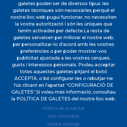
galetes poden ser de diversos tipus: les
galetes tècniques són necessàries perquè el
INICI
nostre lloc web pugui funcionar, no necessiten
AJUNTAMENT
la vostra autorització i són les úniques que
tenim activades per defecte.La resta de
DESCOBREIX ESPORLES
galetes serveixen per millorar el nostre web,
VIURE A ESPORLES
per personalitzar-lo d’acord amb les vostres
TOTES LES NOTÍCIES
preferències o per poder mostrar-vos
publicitat ajustada a les vostres cerques,
gusts i interessos personals. Podeu acceptar
totes aquestes galetes pitjant el botó
ACCEPTA, o bé configurar-les o rebutjar-ne
l’ús clicant en l’apartat “CONFIGURACIÓ DE
CIF
P0702000A. CP: 07190
GALETES”.Si voleu més informació, consultau
Direccions
Plaça de l'Ajuntament, 1
la POLÍTICA DE GALETES del nostre lloc web.
Telèfon
(+34) 971 61 00 02
Política de privacitat
Fax
(+34) 971 61 04 45
Més informació
Cookie settings