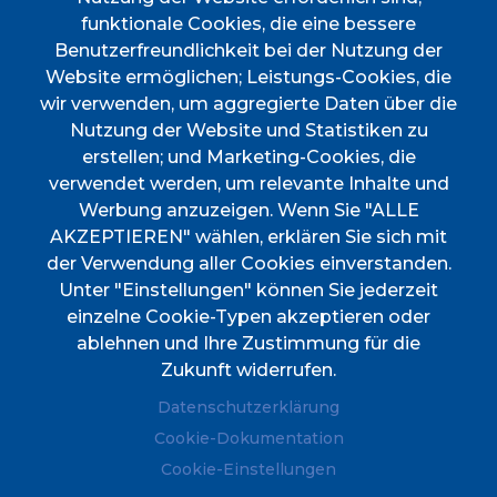
funktionale Cookies, die eine bessere
INICI
Benutzerfreundlichkeit bei der Nutzung der
AJUNTAMENT
Website ermöglichen; Leistungs-Cookies, die
wir verwenden, um aggregierte Daten über die
DESCOBREIX ESPORLES
Nutzung der Website und Statistiken zu
VIURE A ESPORLES
erstellen; und Marketing-Cookies, die
TOTES LES NOTÍCIES
verwendet werden, um relevante Inhalte und
Werbung anzuzeigen. Wenn Sie "ALLE
AKZEPTIEREN" wählen, erklären Sie sich mit
der Verwendung aller Cookies einverstanden.
Unter "Einstellungen" können Sie jederzeit
einzelne Cookie-Typen akzeptieren oder
CIF
P0702000A. CP: 07190
ablehnen und Ihre Zustimmung für die
Address
Plaça de l'Ajuntament, 1
Zukunft widerrufen.
Phone
(+34) 971 61 00 02
Datenschutzerklärung
Fax
(+34) 971 61 04 45
Cookie-Dokumentation
Cookie-Einstellungen