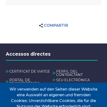
COMPARTIR
Accessos directes
CERTIFICAT DE VIATGE
PERFIL DEL
CONTRACTANT
PORTAL DE
SEU ELECTRÒNICA
TRANSPARÈNCIA
TAULER D'ANUNCIS
TRANSPORT
Wir verwenden auf den Seiten dieser Website
eine Auswahl an eigenen und fremden
Menú
Cookies: Unverzichtbare Cookies, die für die
Nutzung der Website erforderlich sind;