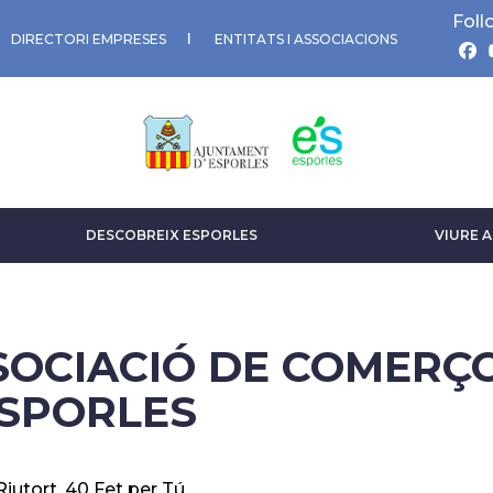
Foll
DIRECTORI EMPRESES
ENTITATS I ASSOCIACIONS
DESCOBREIX ESPORLES
VIURE 
SOCIACIÓ DE COMERÇO
ESPORLES
Riutort, 40 Fet per Tú