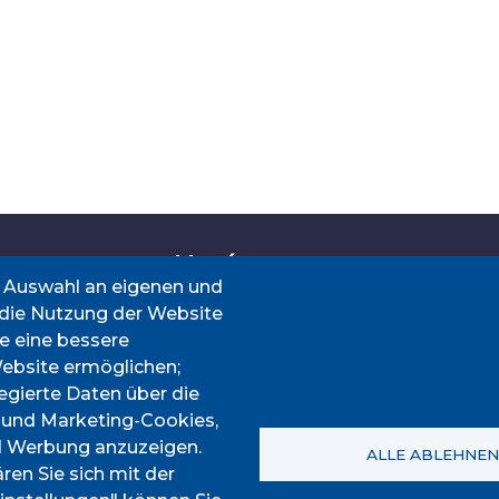
Menú
e Auswahl an eigenen und
 die Nutzung der Website
ie eine bessere
NTRACTANT
INICI
Website ermöglichen;
ICA
AJUNTAMENT
egierte Daten über die
DESCOBREIX ESPORLES
; und Marketing-Cookies,
VIURE A ESPORLES
d Werbung anzuzeigen.
ALLE ABLEHNEN
en Sie sich mit der
TOTES LES NOTÍCIES