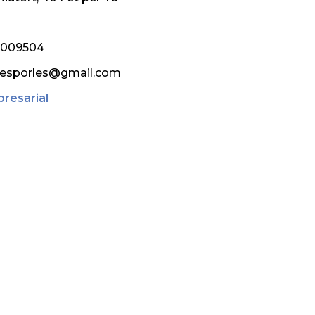
6009504
esporles@gmail.com
resarial