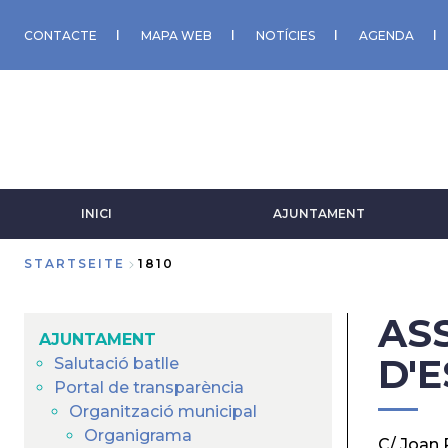
Direkt
zum
CONTACTE
MAPA WEB
NOTÍCIES
AGENDA
Inhalt
INICI
AJUNTAMENT
STARTSEITE
1810
Breadcrumb
AS
AJUNTAMENT
D'
Salutació batlle
Portal de transparència
Organització municipal
Organigrama
C/ Joan 