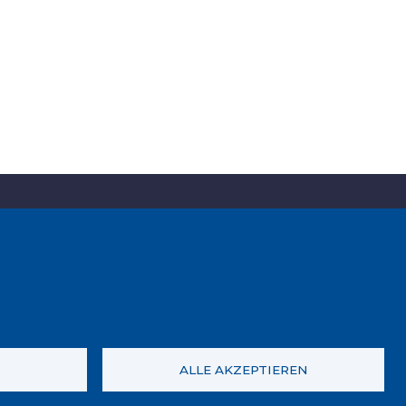
CIF
P0702000A. CP: 07190
Address
Plaça de l'Ajuntament, 1
Phone
(+34) 971 61 00 02
ALLE AKZEPTIEREN
Fax
(+34) 971 61 04 45