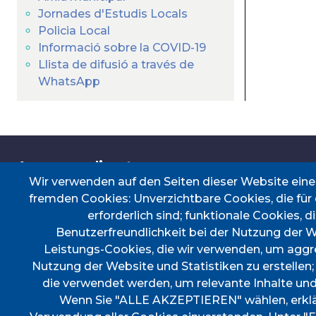
Jornades d'Estudis Locals
Policia Local
Informació sobre la COVID-19
Llista de difusió a través de
WhatsApp
Accessos directes
Wir verwenden auf den Seiten dieser Website ein
fremden Cookies: Unverzichtbare Cookies, die für
erforderlich sind; funktionale Cookies, d
CERTIFICAT DE VIATGE
PERFIL DEL CO
Benutzerfreundlichkeit bei der Nutzung der 
PORTAL DE TRANSPARÈNCIA
SEU ELECTRÒN
Leistungs-Cookies, die wir verwenden, um aggr
TAULER D'ANUNCIS
TRANSPORT
Nutzung der Website und Statistiken zu erstellen
die verwendet werden, um relevante Inhalte un
Wenn Sie "ALLE AKZEPTIEREN" wählen, erklär